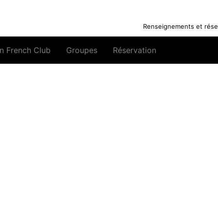
Renseignements et réser
n French Club
Groupes
Réservation
Accèder au site d
réservation